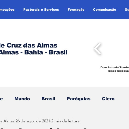
omeações
Pastorais e Serviços
Formação
Comunicação
Ou
de Cruz das Almas
Almas - Bahia - Brasil
Dom Antonio Tourin
Bispo Diocesa
se
Mundo
Brasil
Paróquias
Clero
as Almas
26 de ago. de 2021
2 min de leitura