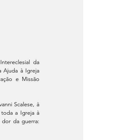
tereclesial da 
Ajuda à Igreja 
ação e Missão 
anni Scalese, à 
toda a Igreja à 
proximidade através da invocação ao Senhor para salvar o Afeganistão da dor da guerra: 