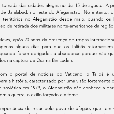
 a tomada das cidades afegãs no dia 15 de agosto. A pr
a de Jalalabad, no leste do Afeganistão. No entanto, o
 territórios no Afeganistão desde maio, quando os 
o de retirada dos militares norte-americanos da região
ews, após 20 anos da presença de tropas internacionais
apenas alguns dias para que os Talibãs retornassem
 quando foram obrigados a abandonar porque não que
os na captura de Osama Bin Laden.
om o portal de notícias do Vaticano, o Talibã é 
para a história, caracterizado por uma visão fortemente 
ão soviética em 1979, o Afeganistão não conhece a paz 
om a guerra, o exílio forçado e a fome.
importância de rezar pelo povo do afegão, que tem v