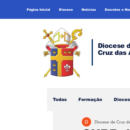
Página Inicial
Diocese
Notícias
Decretos e N
Diocese 
Cruz das 
Todas
Formação
Dioce
Diocese de Cruz d