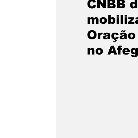
CNBB di
mobiliz
Oração 
no Afeg