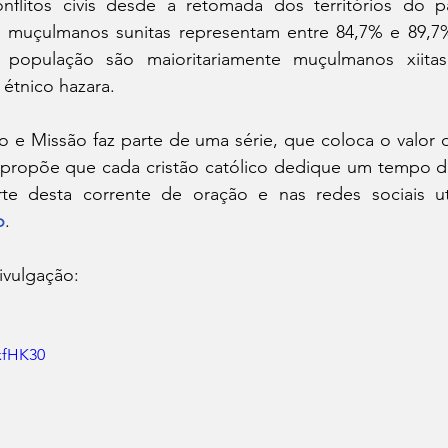
flitos civis desde a retomada dos territórios do paí
muçulmanos sunitas representam entre 84,7% e 89,7%
 população são maioritariamente muçulmanos xiitas
étnico hazara.
 e Missão faz parte de uma série, que coloca o valor 
e propõe que cada cristão católico dedique um tempo do
o
.
ivulgação:
xfHK30