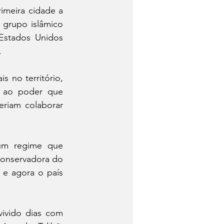
imeira cidade a 
 grupo islâmico 
Estados Unidos 
.
 no território, 
 ao poder que 
riam colaborar 
um regime que 
conservadora do 
e agora o país 
ivido dias com 