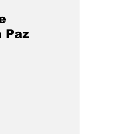
e
à Paz