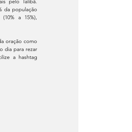
s pelo Talibã. 
 da população 
 (10% a 15%), 
da oração como 
 dia para rezar 
pelo país. Faça parte desta corrente de oração e nas redes sociais utilize a hashtag 