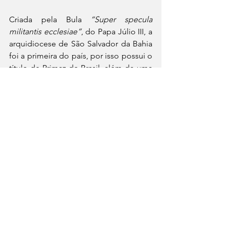
Criada pela Bula 
“Super specula 
militantis ecclesiae”
, do Papa Júlio III, a 
arquidiocese de São Salvador da Bahia 
foi a primeira do país, por isso possui o 
título de Primaz do Brasil, além de uma 
importância religiosa e histórica 
imensurável. Em virtude da pandemia 
da covid-19, a celebração desta data 
precisou ser adiada e, com júbilo, será 
realizada em 6 de agosto, solenidade 
do Titular da Catedral Basílica e da 
Arquidiocese de Salvador, o Santíssimo 
Sacramento, às 17h. A Missa Solene 
será presidida pelo Arcebispo de 
Salvador e Primaz do Brasil, cardeal 
Sergio da Rocha.
A pesquisa do professor Fernando 