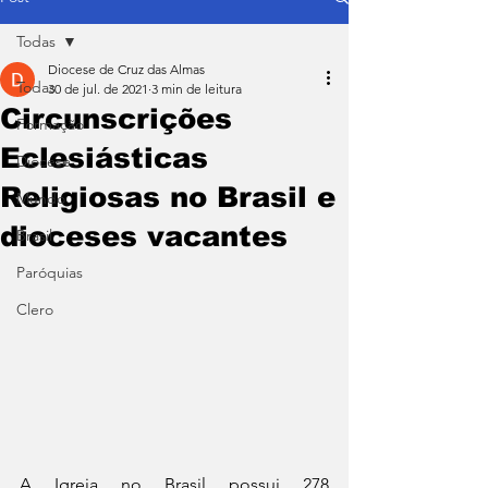
Todas
Diocese de Cruz das Almas
Todas
30 de jul. de 2021
3 min de leitura
Circunscrições
Formação
Eclesiásticas
Diocese
Religiosas no Brasil e
Mundo
dioceses vacantes
Brasil
Paróquias
Clero
A Igreja no Brasil possui 278 