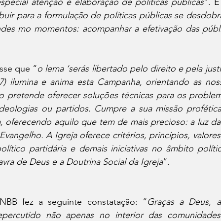
pecial atenção e elaboração de políticas públicas
“. E
buir para a formulação de políticas públicas se desdobr
des mo momentos: acompanhar a efetivação das pública
sse que “
o lema ‘serás libertado pelo direito e pela justi
1,27) ilumina e anima esta Campanha, orientando as nos
ão pretende oferecer soluções técnicas para os problem
ideologias ou partidos. Cumpre a sua missão profética
a, oferecendo aquilo que tem de mais precioso: a luz da f
vangelho. A Igreja oferece critérios, princípios, valores
lítico partidária e demais iniciativas no âmbito polít
avra de Deus e a Doutrina Social da Igreja
“.
NBB fez a seguinte constatação: “
Graças a Deus, 
epercutido não apenas no interior das comunidades 