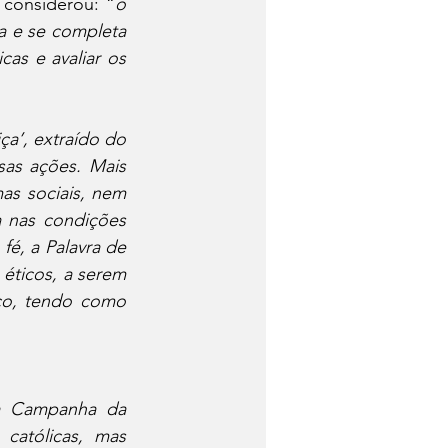
 considerou: “
o 
a e se completa 
s e avaliar os 
ça’, extraído do 
sas ações. Mais 
as sociais, nem 
 nas condições 
é, a Palavra de 
 éticos, a serem 
ico, tendo como 
a Campanha da 
católicas, mas 