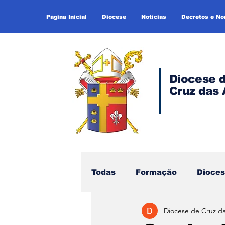
Página Inicial
Diocese
Notícias
Decretos e N
Diocese 
Cruz das 
Todas
Formação
Dioce
Diocese de Cruz d