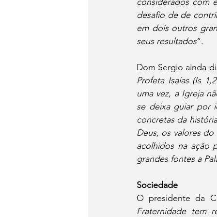
considerados com es
desafio de de contri
em dois outros gran
seus resultados
“.
Dom Sergio ainda di
Profeta Isaías (Is 
uma vez, a Igreja n
se deixa guiar por 
concretas da históri
Deus, os valores do E
acolhidos na ação po
grandes fontes a Pal
Sociedade
O presidente da C
Fraternidade tem r