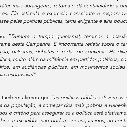
ter mais abrangente, retoma e dá continuidade a outr
cos. Ela estimula o exercício consciente e responsável
sse pelas políticas públicas, tema exigente e aina pou
ou: “
Durante o tempo quaresmal, teremos a ocasião 
ema desta Campanha. É importante refletir sobre o te
ção, palestras, debates e rodas de conversa. Há div
lítica, muito além da militância em partidos políticos, c
rios, em audiências públicas, em movimentos sociais e
nia responsável”.
 também afirmou que “
as políticas públicas devem asse
is da população, a começar dos mais pobres e vulneráv
os é critério para assegurar se a política está efetivame
es e excluídos não podem ser esquecidos; ao contrá