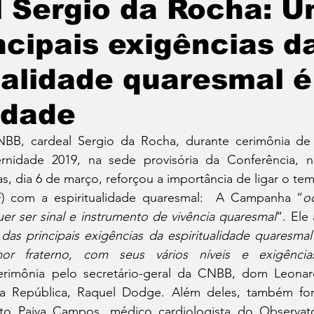
l Sergio da Rocha: 
ncipais exigências d
ualidade quaresmal é
idade
BB, cardeal Sergio da Rocha, durante cerimônia de 
nidade 2019, na sede provisória da Conferência, n
as, dia 6 de março, reforçou a importância de ligar o t
F) com a espiritualidade quaresmal:  A Campanha “
o
r ser sinal e instrumento de vivência quaresmal
“. Ele
s principais exigências da espiritualidade quaresmal 
mor fraterno, com seus vários níveis e exigência
imônia pelo secretário-geral da CNBB, dom Leonardo
da República, Raquel Dodge. Além deles, também for
to Paiva Campos, médico cardiologista do Observatór