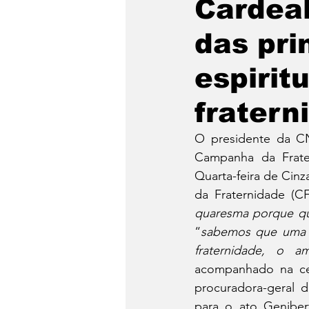
Cardea
das pri
espirit
fratern
O presidente da CN
Campanha da Frater
Quarta-feira de Cinz
da Fraternidade (C
quaresma porque que
“
sabemos que uma da
fraternidade, o a
acompanhado na cer
procuradora-geral 
para o ato Geniber