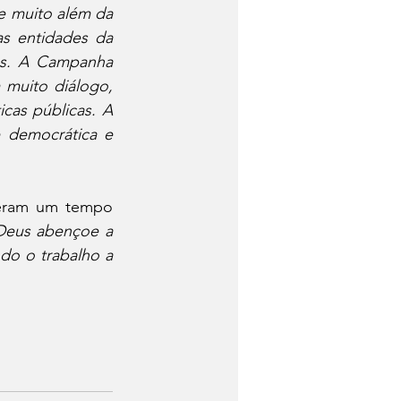
 muito além da 
s entidades da 
os. A Campanha 
 muito diálogo, 
cas públicas. A 
 democrática e 
veram um tempo 
Deus abençoe a 
o o trabalho a 