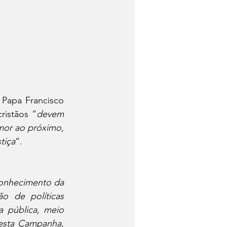
Papa Francisco 
ristãos “
devem 
or ao próximo, 
tiça
“. 
conhecimento da 
 de políticas 
 pública, meio 
esta Campanha, 