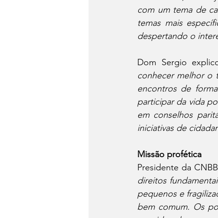
com um tema de cará
temas mais específi
despertando o intere
Dom Sergio explic
conhecer melhor o t
encontros de forma
participar da vida po
em conselhos paritá
iniciativas de cidada
Missão profética
Presidente da CNBB
direitos fundamenta
pequenos e fragilizad
bem comum. Os pobr