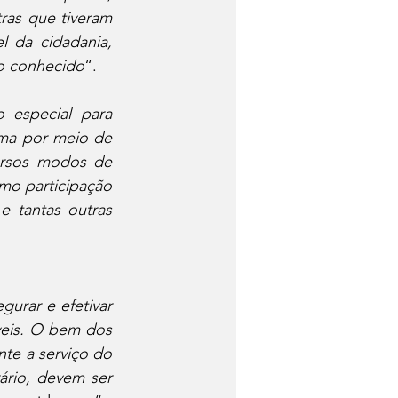
as que tiveram 
 da cidadania, 
co conhecido
“.
especial para 
ma por meio de 
ersos modos de 
omo participação 
 tantas outras 
gurar e efetivar 
eis. O bem dos 
nte a serviço do 
rio, devem ser 