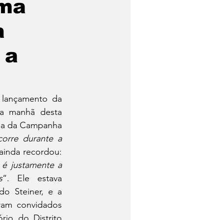
Uma
a
 a
lançamento da 
a manhã desta 
ema da Campanha 
corre durante a 
 ainda recordou: 
é justamente a 
s
“. Ele estava 
 Steiner, e a 
am convidados 
io do Distrito 