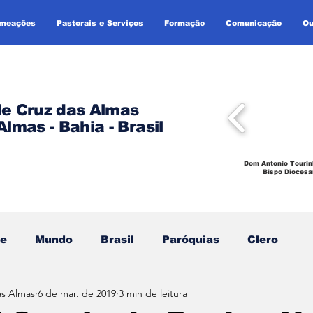
omeações
Pastorais e Serviços
Formação
Comunicação
Ou
de Cruz das Almas
Almas - Bahia - Brasil
Dom Antonio Tourin
Bispo Diocesa
se
Mundo
Brasil
Paróquias
Clero
as Almas
6 de mar. de 2019
3 min de leitura