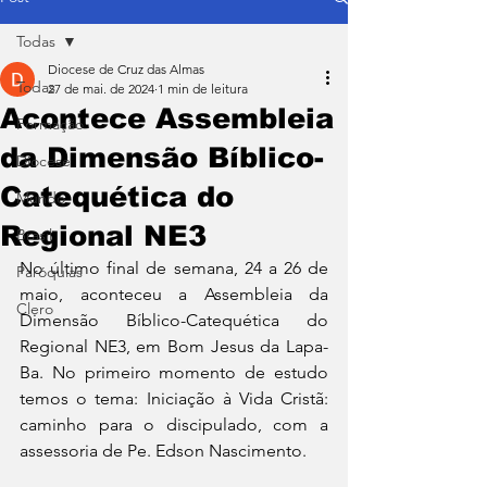
Todas
Diocese de Cruz das Almas
Todas
27 de mai. de 2024
1 min de leitura
Acontece Assembleia
Formação
da Dimensão Bíblico-
Diocese
Catequética do
Mundo
Regional NE3
Brasil
No último final de semana, 24 a 26 de 
Paróquias
maio, aconteceu a Assembleia da 
Clero
Dimensão Bíblico-Catequética do 
Regional NE3, em Bom Jesus da Lapa-
Ba. No primeiro momento de estudo 
temos o tema: Iniciação à Vida Cristã: 
caminho para o discipulado, com a 
assessoria de Pe. Edson Nascimento. 